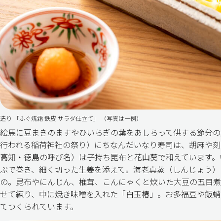
造り 「ふぐ焼霜 鉄皮 サラダ仕立て」 （写真は一例）
絵馬に豆まきのますやひいらぎの葉をあしらって供する節分の
行われる稲荷神社の祭り）にちなんだいなり寿司は、胡麻や刻
高知・徳島の呼び名）は子持ち昆布と花山葵で和えています。
ぶで巻き、細く切った生姜を添えて。海老真蒸（しんじょう）
の。昆布やにんじん、椎茸、こんにゃくと炊いた大豆の五目煮
せて練り、中に焼き味噌を入れた「白玉椿」。お多福豆や飯蛸
てつくられています。