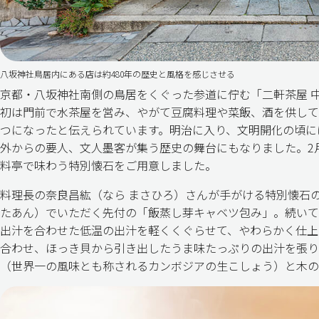
八坂神社鳥居内にある店は約480年の歴史と風格を感じさせる
京都・八坂神社南側の鳥居をくぐった参道に佇む「二軒茶屋 
初は門前で水茶屋を営み、やがて豆腐料理や菜飯、酒を供して
つになったと伝えられています。明治に入り、文明開化の頃に
外からの要人、文人墨客が集う歴史の舞台にもなりました。2
料亭で味わう特別懐石をご用意しました。
料理長の奈良昌紘（なら まさひろ）さんが手がける特別懐石
たあん）でいただく先付の「飯蒸し芽キャベツ包み」。続いて
出汁を合わせた低温の出汁を軽くくぐらせて、やわらかく仕上
合わせ、ほっき貝から引き出したうま味たっぷりの出汁を張り
（世界一の風味とも称されるカンボジアの生こしょう）と木の