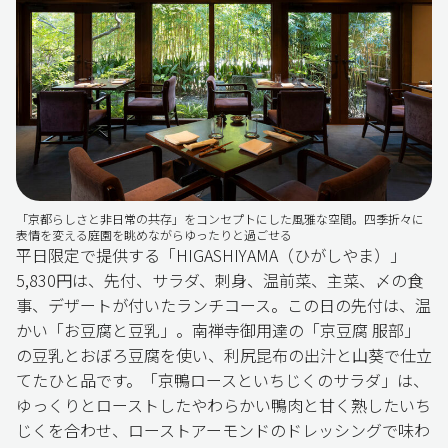
「京都らしさと非日常の共存」をコンセプトにした風雅な空間。四季折々に
表情を変える庭園を眺めながらゆったりと過ごせる
平日限定で提供する「HIGASHIYAMA（ひがしやま）」
5,830円は、先付、サラダ、刺身、温前菜、主菜、〆の食
事、デザートが付いたランチコース。この日の先付は、温
かい「お豆腐と豆乳」。南禅寺御用達の「京豆腐 服部」
の豆乳とおぼろ豆腐を使い、利尻昆布の出汁と山葵で仕立
てたひと品です。「京鴨ロースといちじくのサラダ」は、
ゆっくりとローストしたやわらかい鴨肉と甘く熟したいち
じくを合わせ、ローストアーモンドのドレッシングで味わ