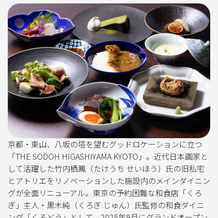
京都・東山、八坂の塔を望むグッドロケーションに立つ
「THE SODOH HIGASHIYAMA KYOTO」。近代日本画家と
して活躍した竹内栖鳳（たけうち せいほう）氏の旧私宅
とアトリエをリノベーションした施設内のメインダイニン
グが全面リニューアル。東京の予約困難な和食店「くろ
ぎ」主人・黒木純（くろぎ じゅん）氏監修の和食ダイニ
ング「くろどう」として、2025年9月にグランドオープン