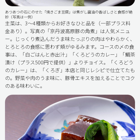
あつあつの石にのせた「焼きごま豆腐」は焦がし醤油の香ばしさと食感が絶
妙（写真は一例）
主菜は、3～4種類からお好きなひと品を（一部プラス料
金あり）。写真の「京丹波高原豚の角煮」は人気メニュ
ー。じっくり煮込んだうま味たっぷりの肉はやわらかく、
とろとろの食感に思わず頬がゆるみます。コースの〆の食
事は、「白ごはんと赤出汁」「くろどうのカレー」「鯛茶
漬け（プラス500円で提供）」よりチョイス。「くろどう
のカレー」は、「くろぎ」本店と同じレシピで仕立てたも
の。野菜や肉のうま味に、豚骨エキスを加えることでコク
のある味わいに。