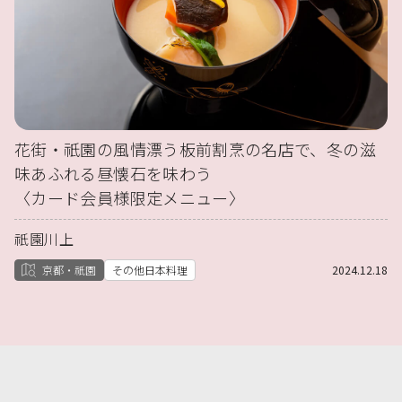
花街・祇園の風情漂う板前割烹の名店で、冬の滋
味あふれる昼懐石を味わう
〈カード会員様限定メニュー〉
祇園川上
京都・祇園
その他日本料理
2024.12.18