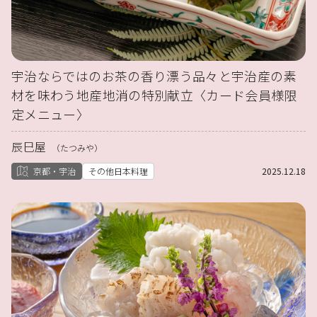
宇治ならではのお茶の香り漂う品々と宇治産の素
材を味わう地産地消の特別献立〈カード会員様限
定メニュー〉
辰巳屋
（たつみや）
京都・宇治
その他日本料理
2025.12.18