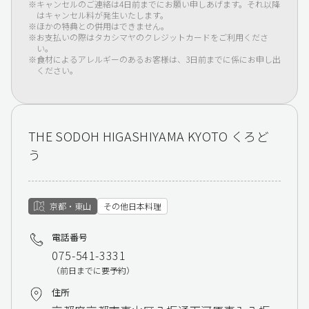
キャンセルのご連絡は4日前までにお願い申しあげます。それ以降
はキャンセル料が発生いたします。
ほかの特典との併用はできません。
お支払いの際はタカシマヤのクレジットカードをご利用くださ
い。
食材によるアレルギーのあるお客様は、3日前までに係にお申し出
ください。
THE SODOH HIGASHIYAMA KYOTO くろど
う
京都・東山
その他日本料理
電話番号
075-541-3331
（前日までに要予約）
住所