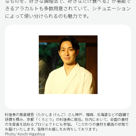
なものを、好きな調理法で、好きなだけ食べる」が堪能で
きるアラカルトも多数用意されていて、シチュエーション
によって使い分けられるのも魅力です。
料理長の髙島健吾（たかしま けんご）さん神戸、福岡、北海道などの店舗で
研鑽を積み、京都「くろどう」の料理長に就任。社内において、全国の食材
の生産者を訪ねるプロジェクトにも参加。「こだわりの食材を最高の状態で
お届けいたします。皆様のお越しをお待ちしております」
Photo/ Koichi Higashiya