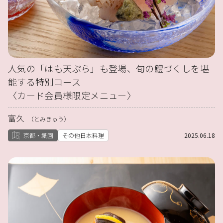
人気の「はも天ぷら」も登場、旬の鱧づくしを堪
能する特別コース
〈カード会員様限定メニュー〉
富久
（とみきゅう）
京都・祇園
その他日本料理
2025.06.18