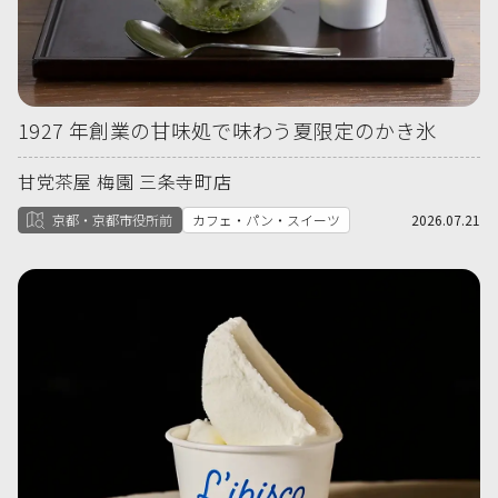
1927 年創業の甘味処で味わう夏限定のかき氷
甘党茶屋 梅園 三条寺町店
京都・京都市役所前
カフェ・パン・スイーツ
2026.07.21