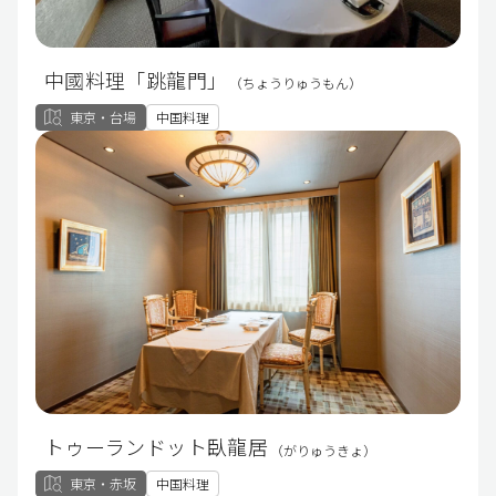
中國料理「跳龍門」
（ちょうりゅうもん）
東京・台場
中国料理
トゥーランドット臥龍居
（がりゅうきょ）
東京・赤坂
中国料理