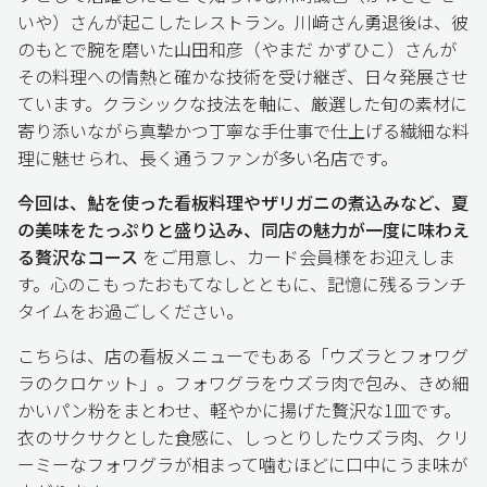
いや）さんが起こしたレストラン。川﨑さん勇退後は、彼
のもとで腕を磨いた山田和彦（やまだ かずひこ）さんが
その料理への情熱と確かな技術を受け継ぎ、日々発展させ
ています。クラシックな技法を軸に、厳選した旬の素材に
寄り添いながら真摯かつ丁寧な手仕事で仕上げる繊細な料
理に魅せられ、長く通うファンが多い名店です。
今回は、鮎を使った看板料理やザリガニの煮込みなど、夏
の美味をたっぷりと盛り込み、同店の魅力が一度に味わえ
る贅沢なコース
をご用意し、カード会員様をお迎えしま
す。心のこもったおもてなしとともに、記憶に残るランチ
タイムをお過ごしください。
こちらは、店の看板メニューでもある「ウズラとフォワグ
ラのクロケット」。フォワグラをウズラ肉で包み、きめ細
かいパン粉をまとわせ、軽やかに揚げた贅沢な1皿です。
衣のサクサクとした食感に、しっとりしたウズラ肉、クリ
ーミーなフォワグラが相まって噛むほどに口中にうま味が