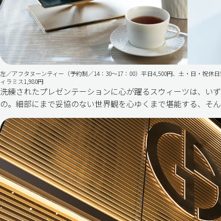
左／アフタヌーンティー（予約制／14：30〜17：00）平日4,500円、土・日・祝休日
ィラミス1,980円
洗練されたプレゼンテーションに心が躍るスウィーツは、いず
の。細部にまで妥協のない世界観を心ゆくまで堪能する、そん