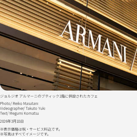
ジョルジオ アルマーニのブティック1階に併設されたカフェ
Photo/ Reiko Masutani
Videographer/ Takuto Yuki
Text/ Megumi Komatsu
2026年3月18日
※表示価格は税・サービス料込です。
※写真はすべてイメージです。