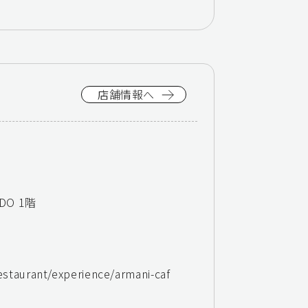
店舗情報へ
DO 1階
estaurant/experience/armani-caf