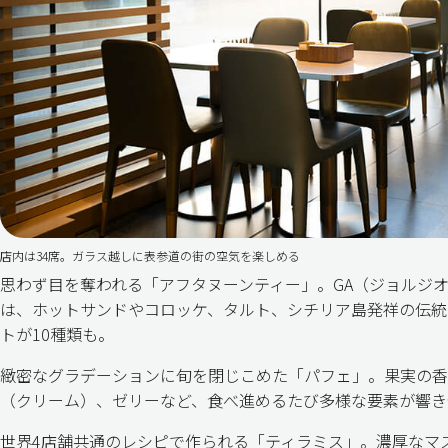
店内は34席。ガラス越しに表参道の街の空気を楽しめる
思わず目を奪われる「アフタヌーンティー」。GA（ジョルジ
は、ホットサンドやコロッケ、タルト、シチリア島発祥の伝統
トが10種類も。
緻密なグラデーションに旬を閉じこめた「パフェ」。果実の香
（クリーム）、ゼリーなど、食べ進めるたび多様な要素が響き
世界4店舗共通のレシピで作られる「ティラミス」。濃厚なマ