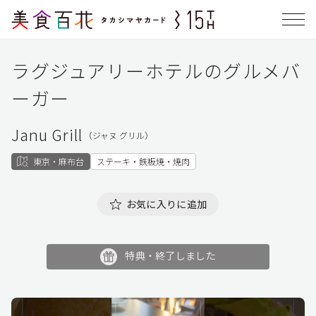
ラグジュアリーホテルのグルメバ
ーガー
Janu Grill
（ジャヌ グリル）
東京・麻布台
ステーキ・鉄板焼・焼肉
お気に入りに追加
特典・終了しました