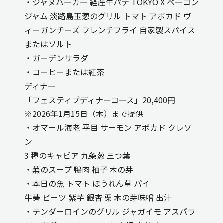
・ジャヌバーガー 経産牛パテ TOKYO X ベーコン
ジャム 淡路島玉葱のグリル トマト アボカド ヴ
ィーガンチーズ フレンチフライ 自家製スパイス
またはソルト
・ガーデンサラダ
・コーヒーまたは紅茶
ディナー
「フェスティブディナーコース」20,400円
※2026年1月15日（木）まで提供
・オマール海老 平目 サーモン アボカド クレソ
ン
3 種のキャビア 九条葱 三つ葉
・蕪のスープ 鴨肉 柚子 木の芽
・本日の魚 トマト ほうれん草 パイ
牛蒡 ビーツ 紫芋 銀杏 栗 木の芽味噌 出汁
・テンダーロインのグリル ジャガイモ アスパラ