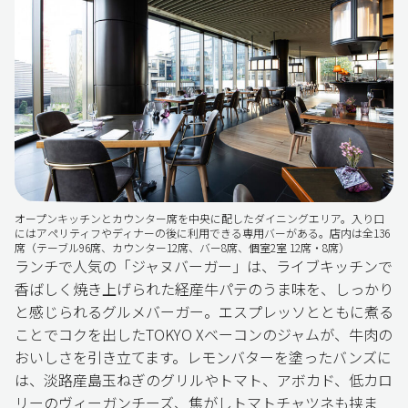
オープンキッチンとカウンター席を中央に配したダイニングエリア。入り口
にはアペリティフやディナーの後に利用できる専用バーがある。店内は全136
席（テーブル96席、カウンター12席、バー8席、個室2室 12席・8席）
ランチで人気の「ジャヌバーガー」は、ライブキッチンで
香ばしく焼き上げられた経産牛パテのうま味を、しっかり
と感じられるグルメバーガー。エスプレッソとともに煮る
ことでコクを出したTOKYO Xベーコンのジャムが、牛肉の
おいしさを引き立てます。レモンバターを塗ったバンズに
は、淡路産島玉ねぎのグリルやトマト、アボカド、低カロ
リーのヴィーガンチーズ、焦がしトマトチャツネも挟ま