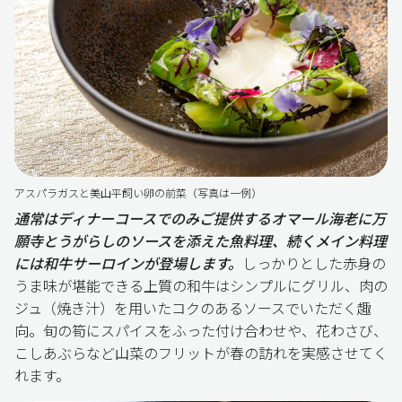
アスパラガスと美山平飼い卵の前菜（写真は一例）
通常はディナーコースでのみご提供するオマール海老に万
願寺とうがらしのソースを添えた魚料理、続くメイン料理
には和牛サーロインが登場します。
しっかりとした赤身の
うま味が堪能できる上質の和牛はシンプルにグリル、肉の
ジュ（焼き汁）を用いたコクのあるソースでいただく趣
向。旬の筍にスパイスをふった付け合わせや、花わさび、
こしあぶらなど山菜のフリットが春の訪れを実感させてく
れます。