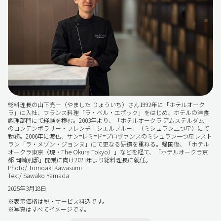
総料理長の山下亮一（やました りょういち）さん1992年に「ホテルオーク
ラ」に入社、フランス料理「ラ・ベル・エポック」をはじめ、ホテルの洋食
調理部門にて経験を積む。2003年より、「ホテルオークラ アムステルダム」
のコンテンポラリー・フレンチ「シエルブルー」（ミシュラン二つ星）にて
勤務。2006年に渡仏、サン=レミ=ド=プロヴァンスのミシュラン一つ星レスト
ラン「ラ・メゾン・ジョンヌ」にて更なる研鑽を重ねる。帰国後、「ホテル
オークラ東京（現・The Okura Tokyo）」などを経て、「ホテルオークラ京
都 岡崎別邸」開業に向け2021年より総料理長に就任。
Photo/ Tomoaki Kawasumi
Text/ Sawako Yamada
2025年3月18日
※表示価格は税・サービス料込です。
※写真はすべてイメージです。