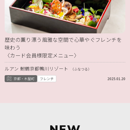
歴史の薫り漂う風雅な空間で心華やぐフレンチを
味わう
〈カード会員様限定メニュー〉
ルアン 鮒鶴京都鴨川リゾート
（ふなつる）
京都・木屋町
フレンチ
2025.01.20
NEW