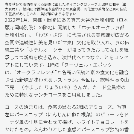
春夏秋冬で表情を変える庭園に面したダイニングはテーブル58席と個室（最
大10席）。館内には西陣織や金網つじの京金網、開化堂の茶筒など京の伝統
工芸品があしらわれ、美術館のような佇まい
2022年1月、京都・岡崎にある真宗大谷派岡崎別院（東本
願寺岡崎別院）の隣地に開業した「ホテルオークラ京都
岡崎別邸」。「わび・さび」に代表される美意識が広がる
空間や連続性に美を見いだす東山文化を取り入れ、京の伝
統工芸や「ホテルオークラ」が培ってきたおもてなしを継
承しつつ新風を吹き込み、次世代へとつなぐことをコンセ
プトにしています。1階の「ヌーヴェル・エポック」
は、“オークラフレンチ”と名高い伝統と京の食文化を融合
させた新味が味わえるレストラン。今回は、総料理長の山
下亮一（やました りょういち）さんが、カード会員様の
ために特別なランチコースをご用意しました。
コースの始まりは、食感の異なる2種のアミューズ。写真
左はパースニップ（にんじんに似た根菜）のピューレをド
ーナツ風の生地に合わせて揚げ、ホワイトチョコレートを
かけたもの。ふんわりとした食感とパースニップ独特の香