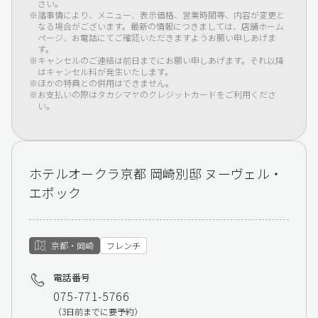
さい。
諸事情により、メニュー、表示価格、営業時間等、内容が変更と
なる場合がございます。最新の情報につきましては、店舗ホーム
ページ、お電話にてご確認いただきますようお願い申しあげま
す。
キャンセルのご連絡は前日までにお願い申しあげます。それ以降
はキャンセル料が発生いたします。
ほかの特典との併用はできません。
お支払いの際はタカシマヤのクレジットカードをご利用くださ
い。
ホテルオークラ京都 岡崎別邸 ヌーヴェル・
エポック
京都・岡崎
フレンチ
電話番号
075-771-5766
（3日前までに要予約）