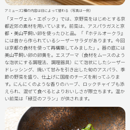
アミューズ2種の内容は日によって替わる（写真は一例）
「ヌーヴェル・エポック」では、京野菜をはじめとする京
都近郊の素材を用いています。前菜は、アスパラガスと京
都・美山平飼い卵を使ったひと品。「『ホテルオークラ』
には昔から作られているシーザーサラダがあります。今回
は京都の食材を使って再構築してみました」。器の底には
美山平飼い卵の卵黄を。エスプーマ（食材をムースのよう
な泡状にする調理法、調理器具）にて泡状にしたシーザー
ドレッシング、焼いて甘みを引き出した旬のアスパラ、季
節の野菜を盛り、仕上げに国産のチーズを削ってふりま
す。にんにくのような香りのハーブ、ロックチャイブも添
えられ、混ぜて食べるとよりおいしさが際立ちます。温か
い前菜は「緑豆のフラン」が供されます。