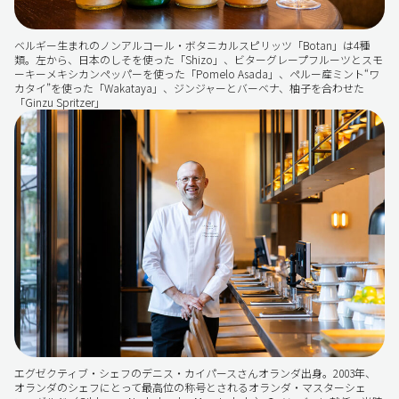
ベルギー生まれのノンアルコール・ボタニカルスピリッツ「Botan」は4種
類。左から、日本のしそを使った「Shizo」、ビターグレープフルーツとスモ
ーキーメキシカンペッパーを使った「Pomelo Asada」、ペルー産ミント“ワ
カタイ”を使った「Wakataya」、ジンジャーとバーベナ、柚子を合わせた
「Ginzu Spritzer」
エグゼクティブ・シェフのデニス・カイパースさんオランダ出身。2003年、
オランダのシェフにとって最高位の称号とされるオランダ・マスターシェ