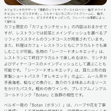
カフェランチのデザート「季節のソフトサーブ─ストロベリー 柚子 ホワイト
チョコレート ピスタチオ」。ミルキーないちごのソフトクリームに、柚子、
ホワイトチョコレート、ピスタチオをトッピング。フレーバーは季節によっ
て替わる
カフェ限定の「カフェランチセット」の内容はおまかせで
すが、レストランでは前菜とメインディッシュを選べるプ
リフィクススタイルのランチコースが用意されています。
また、料理はカフェ・レストランともにアラカルトでも楽
しむことが可能。名物の「シーフードオレキエッテ」は、
レストランにて終日アラカルトで楽しめるほか、ランチお
よびディナーコースのメインディッシュとして選ぶことも
可能です。「シーフードオレキエッテ」は、耳たぶ形の自
家製ショートパスタ「オレキエッテ」の上に、ムール貝や
手長海老、蛤などの魚介と、魚介のうま味あふれるソース
をかけたパスタ。軽めの赤ワインや、プレミアムノンアル
コールドリンク「Botan」と抜群の相性です。
ベルギー発の「Botan（ボタン）」は、ハーブや花を丁寧
に蒸留し、人工添加物や保存料を一切使用せずにつくられ