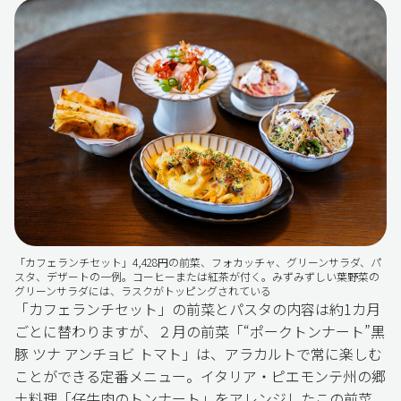
「カフェランチセット」4,428円の前菜、フォカッチャ、グリーンサラダ、パ
スタ、デザートの一例。コーヒーまたは紅茶が付く。みずみずしい葉野菜の
グリーンサラダには、ラスクがトッピングされている
「カフェランチセット」の前菜とパスタの内容は約1カ月
ごとに替わりますが、２月の前菜「“ポークトンナート”黒
豚 ツナ アンチョビ トマト」は、アラカルトで常に楽しむ
ことができる定番メニュー。イタリア・ピエモンテ州の郷
土料理「仔牛肉のトンナート」をアレンジしたこの前菜