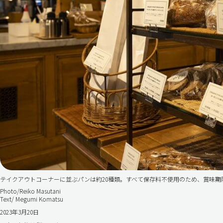
テイクアウトコーナーに並ぶパンは約20種類。すべて保存料不使用のため、賞味
Photo/Reiko Masutani
Text/ Megumi Komatsu
2023年3月20日