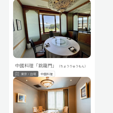
中國料理「跳龍門」
（ちょうりゅうもん）
東京・台場
中国料理