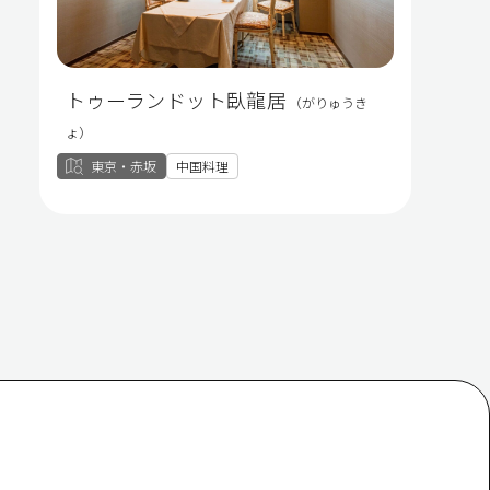
トゥーランドット臥龍居
（がりゅうき
ょ）
東京・赤坂
中国料理