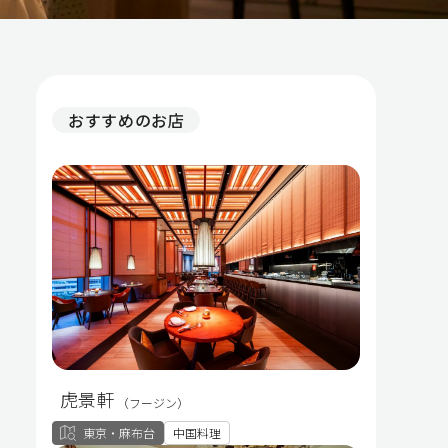
おすすめのお店
虎景軒
（フージン）
東京・麻布台
中国料理