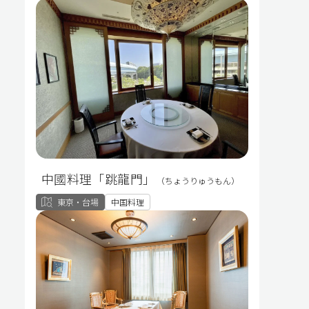
中國料理「跳龍門」
（ちょうりゅうもん）
東京・台場
中国料理