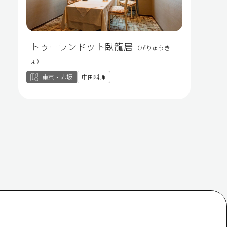
トゥーランドット臥龍居
（がりゅうき
ょ）
東京・赤坂
中国料理