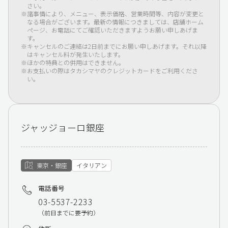
さい。
諸事情により、メニュー、表示価格、営業時間等、内容が変更と
なる場合がございます。最新の情報につきましては、店舗ホーム
ページ、お電話にてご確認いただきますようお願い申しあげま
す。
キャンセルのご連絡は2日前までにお願い申しあげます。それ以降
はキャンセル料が発生いたします。
ほかの特典との併用はできません。
お支払いの際はタカシマヤのクレジットカードをご利用くださ
い。
ジャッジョーロ銀座
東京・銀座
イタリアン
電話番号
03-5537-2233
（前日までに要予約）