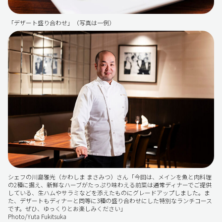
「デザート盛り合わせ」（写真は一例）
シェフの川島雅光（かわしま まさみつ）さん「今回は、メインを魚と肉料理
の2種に据え、新鮮なハーブがたっぷり味わえる前菜は通常ディナーでご提供
している、生ハムやサラミなどを添えたものにグレードアップしました。ま
た、デザートもディナーと同等に3種の盛り合わせにした特別なランチコース
です。ぜひ、ゆっくりとお楽しみください」
Photo/Yuta Fukitsuka