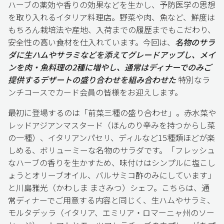
ハーブの薬効や香りの効果などを生かし、予防医学の思想
を取り入れるイタリア料理店。野菜や肉、魚など、鮮度は
もちろん栽培法や産地、入荷までの履歴までもこだわり、
安全性の高い食材を仕入れています。今回は、
名物のサラ
ダに生ハムやサラミなどを添えてグレードアップし、メイ
ンを肉・魚料理の2種に増やし、通常はディナーでのみご
提供するデザートの盛り合わせを組み合わせた
特別なラ
ンチコースでカード会員の皆様をお迎えします。
最初に登場するのは「前菜三種の盛り合わせ」。赤水菜や
レッドアジアンマスタード（ほんのり辛みを持つからし菜
の一種）、イタリアンパセリ、ディルなど15種類ほどが楽
しめる、ボリューミーな名物のサラダです。「フレッシュ
なハーブの香りを生かすため、味付けはシンプルに塩こし
ょうとオリーブオイル、バルサミコ酢のみにしています」
と川島雅光（かわしま まさみつ）シェフ。こちらは、通
常ディナーでご用意する内容と同じく、生ハムやサラミ、
モルタデッラ（イタリア、エミリア・ロマーニャ州のソー