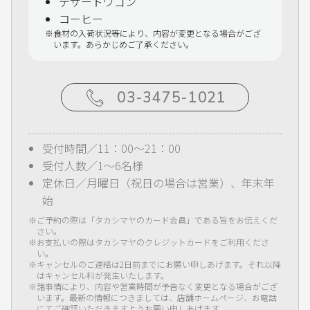
デザートワゴン
コーヒー
食材の入荷状況等により、内容が変更となる場合がござ
います。あらかじめご了承ください。
03-3475-1021
受付時間／11：00～21：00
受付人数／1～6名様
定休日／月曜日（祝日の場合は営業）、年末年
始
ご予約の際は「タカシマヤのカード会員」である旨をお伝えくだ
さい。
お支払いの際はタカシマヤのクレジットカードをご利用くださ
い。
キャンセルのご連絡は2日前までにお願い申しあげます。それ以降
はキャンセル料が発生いたします。
諸事情により、内容や営業時間が予告なく変更となる場合がござ
います。最新の情報につきましては、店舗ホームページ、お電話
にてご確認いただきますようお願い申しあげます。