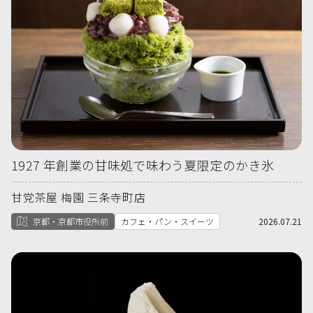
1927 年創業の甘味処で味わう夏限定のかき氷
甘党茶屋 梅園 三条寺町店
京都・京都市役所前
カフェ・パン・スイーツ
2026.07.21