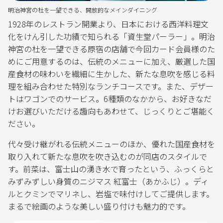
明治神宮の杜を一望できる、開放的なメインダイニング
1928年のレストラン開業より、日本における西洋料理文
化をけん引した功績で知られる「資生堂パーラー」。明治
神宮の杜を一望できる原宿の店舗で今回カード会員様のた
めにご用意するのは、伝統のメニューに加え、厳選した国
産食材の味わいを繊細に生かした、新たな息吹を感じる料
理を組み合わせた特別なランチコースです。また、デザー
トはワゴンでのサービス。6種類のなかから、お好きなだ
けお選びいただける趣向もあわせて、じっくりとご堪能く
ださい。
代々受け継がれる伝統メニューのほか、優れた国産食材を
取り入れて新たな息吹を吹き込むのが同店のスタイルで
す。前菜は、富士山の湧き水で育ったという、ふっくらと
みずみずしい身質のニジマス 紅富士（あかふじ）。ディ
ルとクミンでマリネし、岩塩で味付けしてご提供します。
まるで絵画のような美しい盛り付けも魅力的です。