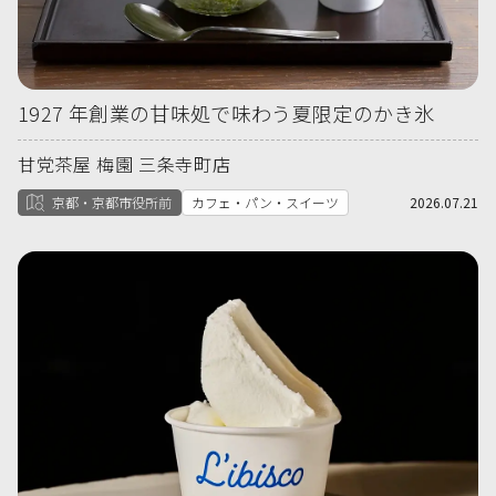
1927 年創業の甘味処で味わう夏限定のかき氷
甘党茶屋 梅園 三条寺町店
京都・京都市役所前
カフェ・パン・スイーツ
2026.07.21