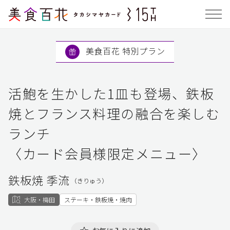
美食百花 特別プラン
活鮑を生かした1皿も登場、鉄板
焼とフランス料理の融合を楽しむ
ランチ
〈カード会員様限定メニュー〉
鉄板焼 季流
（きりゅう）
大阪・梅田
ステーキ・鉄板焼・焼肉