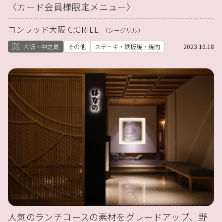
〈カード会員様限定メニュー〉
コンラッド大阪 C:GRILL
（シーグリル）
大阪・中之島
その他
ステーキ・鉄板焼・焼肉
2023.10.18
人気のランチコースの素材をグレードアップ、野