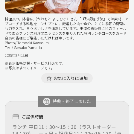
料理長の川本善広（かわもと よしひろ）さん「『鉄板焼 季流』では素材にア
プローチする料理をコンセプトに、厳選した肉や魚介、とくに季節の野菜に
も力を入れ、日々おいしさを追求しています。王道の鉄板焼に私のフィール
ドであるフランス料理のエッセンスを取り入れた特別ランチコースをカード
会員の皆様にご堪能いただければ幸いです」
Photo/ Tomoaki Kawasumi
Text/ Sawako Yamada
2025年8月18日
※表示価格は税・サービス料込です。
※写真はすべてイメージです。
お気に入りに追加
特典・終了しました
ご提供時間
ランチ 平日11：30～15：30（ラストオーダー
14：30）、土・日・祝休日11：00～15：30（ラ