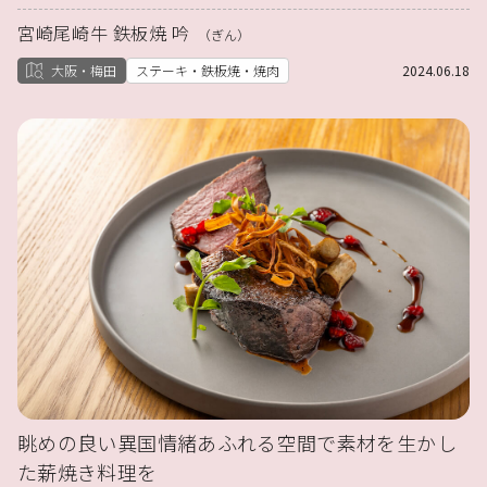
宮崎尾崎牛 鉄板焼 吟
（ぎん）
大阪・梅田
ステーキ・鉄板焼・焼肉
2024.06.18
眺めの良い異国情緒あふれる空間で素材を生かし
た薪焼き料理を