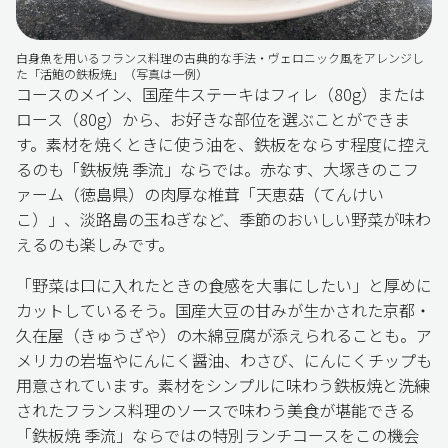
白身魚を用いるフランス料理の古典的な手法・ヴェロニック風をアレンジし
た「活鮑の鉄板焼」（写真は一例）
コースのメイン、国産牛ステーキはフィレ（80g）または
ロース（80g）から、お好きな部位を選ぶことができま
す。素材を焼くときに使う油を、鉄板をならす程度に控え
るのも「鉄板焼 季流」ならでは。赤なす、大塚きのこフ
ァーム（徳島県）の肉厚な椎茸「天恵菇（てんけい
こ）」、淡路島の玉ねぎなど、季節のおいしい野菜が味わ
えるのも楽しみです。
「野菜は口に入れたときの食感を大事にしたい」と厚めに
カットしているそう。国産大豆の甘みが生かされた京都・
久在屋（きゅうざや）の木綿豆腐が添えられることも。ア
メリカの岩塩やにんにく醤油、わさび、にんにくチップも
用意されています。素材をシンプルに味わう鉄板焼と洗練
されたフランス料理のソースで味わう美食が堪能できる
「鉄板焼 季流」ならではの特別ランチコースをこの機会