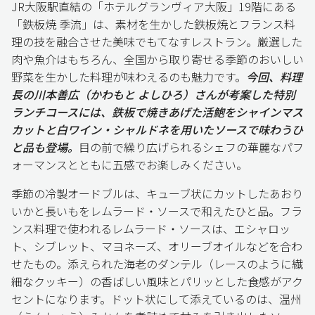
JR大阪駅直結の「ホテルグランヴィア大阪」19階にある
「鉄板焼 季流」は、素材を生かした鉄板焼とフランス料
理の技を融合させた美味でもてなすレストラン。厳選した
肉や魚介はもちろん、全国から取り寄せる季節のおいしい
野菜を生かした料理が味わえるのも魅力です。
今回、料理
長の川本善広（かわもと よしひろ）さんが考案した特別
ランチコースには、鉄板で焼きあげた活鮑をシャインマス
カットと白ワイン・シャルドネを用いたソースで味わうひ
と品も登場。
目の前で繰り広げられるシェフの華麗なパフ
ォーマンスとともに五感でお楽しみください。
季節の冷製オードブルは、キューブ状にカットしたあおり
いかと長いもをレムラード・ソースで和えたひと品。フラ
ンス料理で使われるレムラード・ソースは、エシャロッ
ト、シブレット、マヨネーズ、オリーブオイルなどを合わ
せたもの。添えられた海老のダンテル（レースのように繊
細なクッキー）の香ばしい風味とパリッとした食感がアク
セントになります。ドット状にして添えているのは、温州