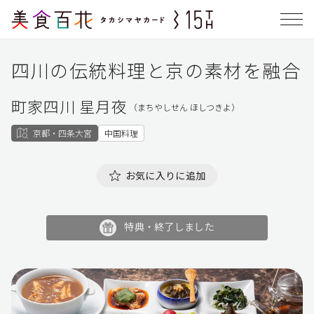
四川の伝統料理と京の素材を融合
町家四川 星月夜
（まちやしせん ほしつきよ）
京都・四条大宮
中国料理
お気に入りに追加
特典・終了しました