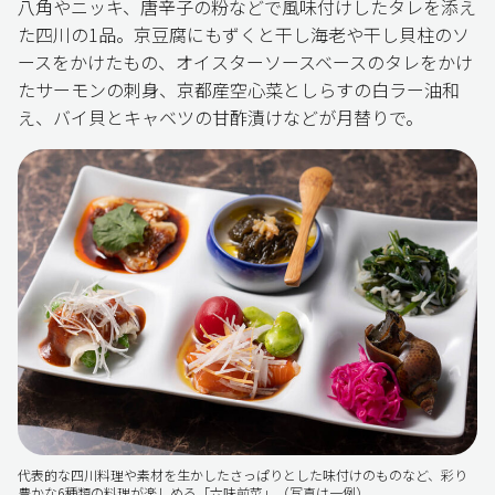
八角やニッキ、唐辛子の粉などで風味付けしたタレを添え
た四川の1品。京豆腐にもずくと干し海老や干し貝柱のソ
ースをかけたもの、オイスターソースベースのタレをかけ
たサーモンの刺身、京都産空心菜としらすの白ラー油和
え、バイ貝とキャベツの甘酢漬けなどが月替りで。
代表的な四川料理や素材を生かしたさっぱりとした味付けのものなど、彩り
豊かな6種類の料理が楽しめる「六味前菜」（写真は一例）