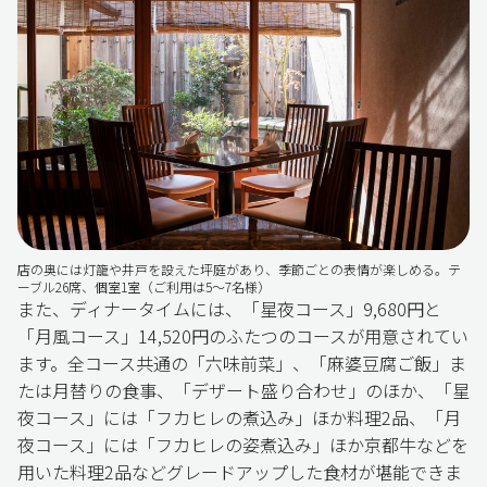
店の奥には灯籠や井戸を設えた坪庭があり、季節ごとの表情が楽しめる。テ
ーブル26席、個室1室（ご利用は5～7名様）
また、ディナータイムには、「星夜コース」9,680円と
「月風コース」14,520円のふたつのコースが用意されてい
ます。全コース共通の「六味前菜」、「麻婆豆腐ご飯」ま
たは月替りの食事、「デザート盛り合わせ」のほか、「星
夜コース」には「フカヒレの煮込み」ほか料理2品、「月
夜コース」には「フカヒレの姿煮込み」ほか京都牛などを
用いた料理2品などグレードアップした食材が堪能できま