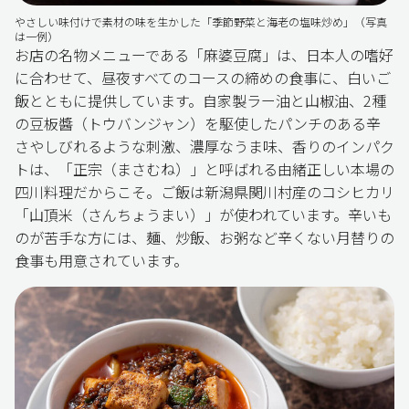
やさしい味付けで素材の味を生かした「季節野菜と海老の塩味炒め」（写真
は一例）
お店の名物メニューである「麻婆豆腐」は、日本人の嗜好
に合わせて、昼夜すべてのコースの締めの食事に、白いご
飯とともに提供しています。自家製ラー油と山椒油、2種
の豆板醬（トウバンジャン）を駆使したパンチのある辛
さやしびれるような刺激、濃厚なうま味、香りのインパク
トは、「正宗（まさむね）」と呼ばれる由緒正しい本場の
四川料理だからこそ。ご飯は新潟県関川村産のコシヒカリ
「山頂米（さんちょうまい）」が使われています。辛いも
のが苦手な方には、麺、炒飯、お粥など辛くない月替りの
食事も用意されています。