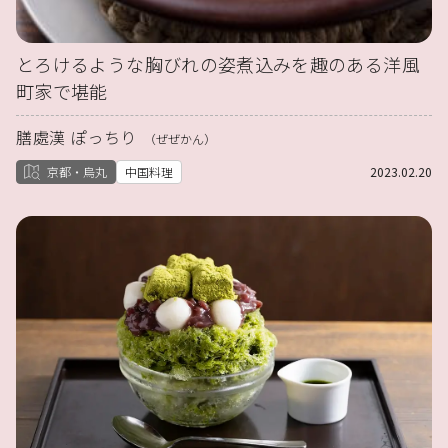
とろけるような胸びれの姿煮込みを趣のある洋風
町家で堪能
膳處漢 ぽっちり
（ぜぜかん）
京都・烏丸
中国料理
2023.02.20