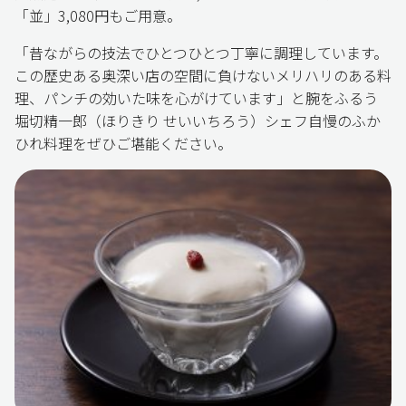
「並」3,080円もご用意。
「昔ながらの技法でひとつひとつ丁寧に調理しています。
この歴史ある奥深い店の空間に負けないメリハリのある料
理、パンチの効いた味を心がけています」と腕をふるう
堀切精一郎（ほりきり せいいちろう）シェフ自慢のふか
ひれ料理をぜひご堪能ください。