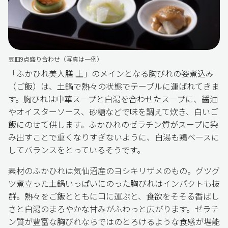
豆皿9点盛り合わせ（写真は一例）
「ふかひれ美人膳 上」のメインとなる胸びれの姿煮込み
（ご飯）は、土鍋で熱々の状態でテーブルに運ばれてきま
す。胸びれは中華スープと白湯を合わせたスープに、醤油
やオイスターソース、砂糖などで味を調えて炊き、白いご
飯にのせて供します。ふかひれのゼラチン質がスープに染
み出すことで重くなりすぎないように、白湯も鶏ベースに
してバランスをとっているそうです。
素材のふかひれは気仙沼産のヨシキリザメのもの。グツグ
ツ煮立った土鍋いっぱいにのった胸びれはインパクトも抜
群。熱々をご飯とともに口に運ぶと、食欲をそそる香ばし
さと白湯のまろやかな甘みがふわっと広がります。ゼラチ
ン質が豊富な胸びれならではのとろけるような食感が堪能