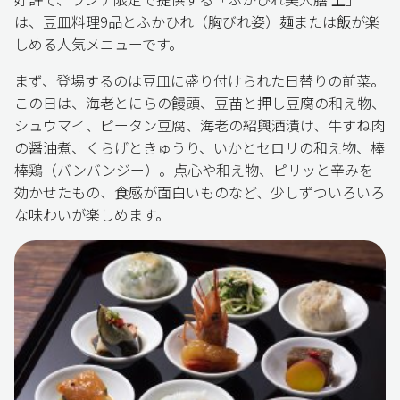
は、豆皿料理9品とふかひれ（胸びれ姿）麺または飯が楽
しめる人気メニューです。
まず、登場するのは豆皿に盛り付けられた日替りの前菜。
この日は、海老とにらの饅頭、豆苗と押し豆腐の和え物、
シュウマイ、ピータン豆腐、海老の紹興酒漬け、牛すね肉
の醤油煮、くらげときゅうり、いかとセロリの和え物、棒
棒鶏（バンバンジー）。点心や和え物、ピリッと辛みを
効かせたもの、食感が面白いものなど、少しずついろいろ
な味わいが楽しめます。