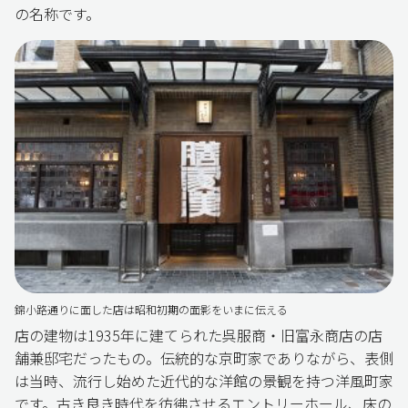
の名称です。
錦小路通りに面した店は昭和初期の面影をいまに伝える
店の建物は1935年に建てられた呉服商・旧富永商店の店
舗兼邸宅だったもの。伝統的な京町家でありながら、表側
は当時、流行し始めた近代的な洋館の景観を持つ洋風町家
です。古き良き時代を彷彿させるエントリーホール、床の