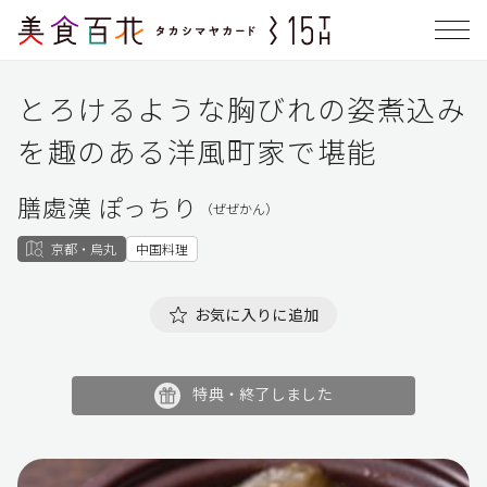
とろけるような胸びれの姿煮込み
を趣のある洋風町家で堪能
膳處漢 ぽっちり
（ぜぜかん）
京都・烏丸
中国料理
お気に入りに追加
特典・終了しました