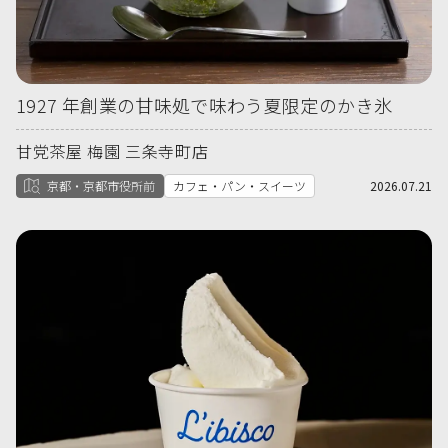
1927 年創業の甘味処で味わう夏限定のかき氷
甘党茶屋 梅園 三条寺町店
京都・京都市役所前
カフェ・パン・スイーツ
2026.07.21