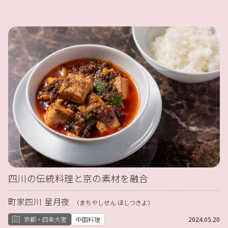
四川の伝統料理と京の素材を融合
町家四川 星月夜
（まちやしせん ほしつきよ）
京都・四条大宮
中国料理
2024.05.20