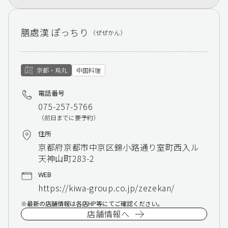
膳處漢 ぽっちり
（ぜぜかん）
京都・烏丸
中国料理
電話番号
075-257-5766
（前日までに要予約）
住所
京都府京都市中京区錦小路通り室町西入ル
天神山町283-2
WEB
https://kiwa-group.co.jp/zezekan/
最新の店舗情報は各店HP等にてご確認ください。
店舗情報へ