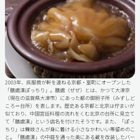
2003年、呉服商が軒を連ねる京都・室町にオープンした
「膳處漢ぽっちり」。膳處（ぜぜ）とは、かつて大津京
（現在の滋賀県大津市）にあった都の御厨子所（みずしど
ころ＝台所）を表します。歴史ある京都と北京は佇まいが
似ており、中国宮廷料理の流れをくむ北京の台所に見立て
て「膳處漢」という店名を付けたそうです。また、「ぽっ
ちり」は舞妓さんが身に着ける小さなかわいい帯留めのこ
と。「膳處漢」の中庭を通った奥にある蔵を改装したバー