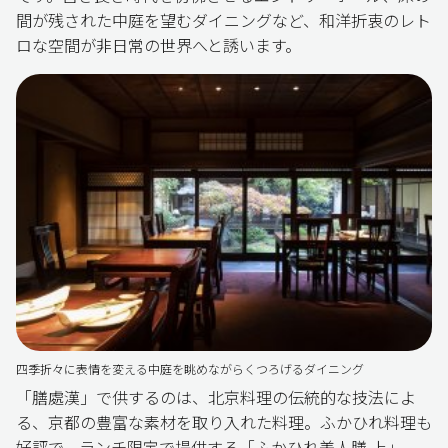
間が残された中庭を望むダイニングなど、和洋折衷のレト
ロな空間が非日常の世界へと誘います。
四季折々に表情を変える中庭を眺めながらくつろげるダイニング
「膳處漢」で供するのは、北京料理の伝統的な技法によ
る、京都の豊富な素材を取り入れた料理。ふかひれ料理も
好評で、ランチ限定で提供する「ふかひれ美人膳 上」