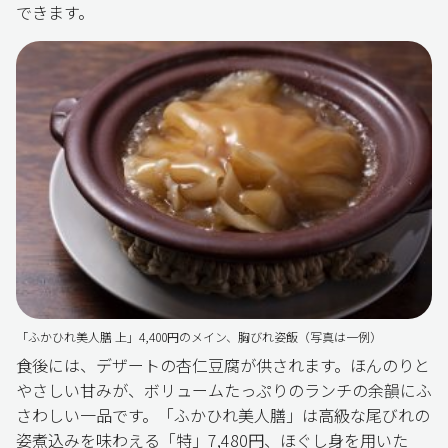
できます。
「ふかひれ美人膳 上」4,400円のメイン、胸びれ姿飯（写真は一例）
食後には、デザートの杏仁豆腐が供されます。ほんのりと
やさしい甘みが、ボリュームたっぷりのランチの余韻にふ
さわしい一品です。「ふかひれ美人膳」は高級な尾びれの
姿煮込みを味わえる「特」7,480円、ほぐし身を用いた