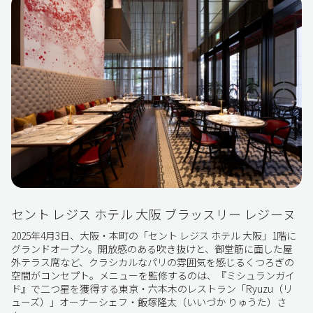
セント レジス ホテル 大阪 ブラッスリー レジーヌ
2025年4月3日、大阪・本町の「セント レジス ホテル 大阪」1階に
グランドオープン。開放感のある吹き抜けと、御堂筋に面した屋
外テラス席など、クラシカルなパリの雰囲気を感じるくつろぎの
空間がコンセプト。メニューを監修するのは、『ミシュランガイ
ド』で二つ星を獲得する東京・六本木のレストラン「Ryuzu（リ
ューズ）」オーナーシェフ・飯塚隆太（いいづか りゅうた）さ