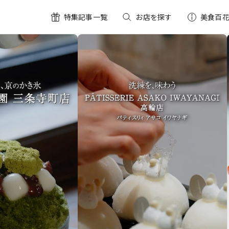
FEATURE
FEATURE
特集記事一覧
お店を探す
美食百
皆様だけに贈る､美食への誘
「美食百花」推しスイーツ
― あのお店のこだわりスイーツ3選 ―
— 「美食百花 特別プラン」をご用意 —